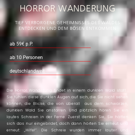
HORROR WANDERUNG
TIEF VERBORGENE GEHEIMNISSES DES WALDES
ENTDECKEN UND DEM BÖSEN ENTKOMMEN
ab 59€ p.P.
ab 10 Personen
deutschlandweit
Die Horror Wanderung findet in einem dunklen Wald statt…
Sie fühlen diese dunklen Augen auf sich, die Sie nicht sehen
können, die Blicke, die von überall aus dem schwarzen,
dunklen Wald Sie anstarren. Und plötzlich hören Sie ein
lautes Schreien in der Ferne. Zuerst denken Sie, Sie hätten
sich das nur eingebildet, doch dann hörten Sie erneut und
erneut: „Hilfe!“. Die Schreie wurden immer lauter und