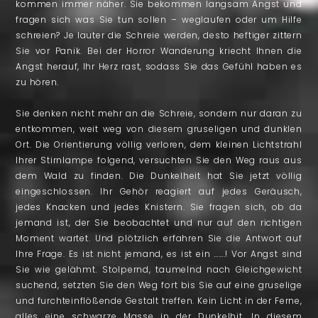
kommen immer näher. Sie bekommen langsam Angst und
fragen sich was Sie tun sollen – weglaufen oder um Hilfe
schreien? Je lauter die Schreie werden, desto heftiger zittern
Sie vor Panik. Bei der Horror Wanderung kriecht Ihnen die
Angst herauf, Ihr Herz rast, sodass Sie das Gefühl haben es
zu hören.
Sie denken nicht mehr an die Schreie, sondern nur daran zu
entkommen, weit weg von diesem gruseligen und dunklen
Ort. Die Orientierung völlig verloren, dem kleinen Lichtstrahl
Ihrer Stirnlampe folgend, versuchten Sie den Weg raus aus
dem Wald zu finden. Die Dunkelheit hat Sie jetzt völlig
eingeschlossen. Ihr Gehör reagiert auf jedes Geräusch,
jedes Knacken und jedes Knistern. Sie fragen sich, ob da
jemand ist, der Sie beobachtet und nur auf den richtigen
Moment wartet. Und plötzlich erfahren Sie die Antwort auf
Ihre Frage. Es ist nicht jemand, es ist ein …….! Vor Angst sind
Sie wie gelähmt. Stolpernd, taumelnd nach Gleichgewicht
suchend, setzten Sie den Weg fort bis Sie auf eine gruselige
und furchteinflößende Gestalt treffen. Kein Licht in der Ferne,
alles eine schwarze Masse in der Dunkelhit. In diesem